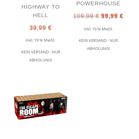
POWERHOUSE
HIGHWAY TO
HELL
Ursprünglich
Aktue
109,99
€
99,99
€
Preis
Preis
39,99
€
inkl. 19 % MwSt.
war:
ist:
inkl. 19 % MwSt.
KEIN VERSAND - NUR
109,99 €
99,99
ABHOLUNG!
KEIN VERSAND - NUR
ABHOLUNG!