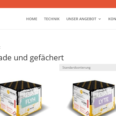
HOME
TECHNIK
UNSER ANGEBOT
KON
t
ade und gefächert