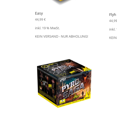
Easy
Flyh
44,99
€
44,9
inkl. 19 % MwSt.
inkl.
KEIN VERSAND - NUR ABHOLUNG!
KEIN