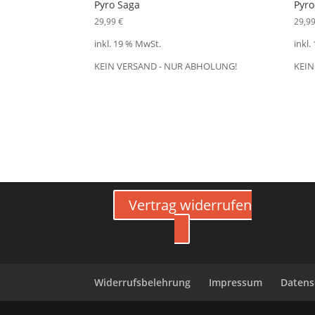
Pyro Saga
Pyro
29,99
€
29,9
inkl. 19 % MwSt.
inkl.
KEIN VERSAND - NUR ABHOLUNG!
KEIN
Vertrag widerrufen
Widerrufsbelehrung
Impressum
Datens