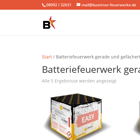
08092 / 32631
mail@buettner-feuerwerke.de
Start
/ Batteriefeuerwerk gerade und gefächer
Batteriefeuerwerk ger
Alle 5 Ergebnisse werden angezeigt