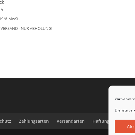
ck
9
€
 19 % MwSt.
 VERSAND - NUR ABHOLUNG!
Wir verwend
Dienste ver
chutz
Zahlungsarten
Versandarten
Haftungsausschluss
Akz