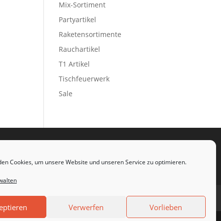
Mix-Sortiment
Partyartikel
Raketensortimente
Rauchartikel
T1 Artikel
Tischfeuerwerk
Sale
en Cookies, um unsere Website und unseren Service zu optimieren.
walten
Cookie-Richtlinie (EU)
AGB
eptieren
Verwerfen
Vorlieben