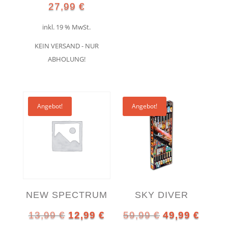
27,99
€
inkl. 19 % MwSt.
KEIN VERSAND - NUR
ABHOLUNG!
Angebot!
Angebot!
NEW SPECTRUM
SKY DIVER
Ursprünglicher
Aktueller
Ursprünglich
Aktuel
13,99
€
12,99
€
59,99
€
49,99
€