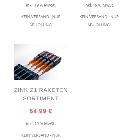
Preis
Preis
Preis
Preis
inkl. 19 % MwSt.
inkl. 19 % MwSt.
war:
ist:
war:
ist:
KEIN VERSAND - NUR
KEIN VERSAND - NUR
13,99 €
12,99 €.
59,99 €
49,99
ABHOLUNG!
ABHOLUNG!
ZINK Z1 RAKETEN
SORTIMENT
54,99
€
inkl. 19 % MwSt.
KEIN VERSAND - NUR