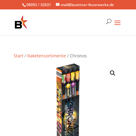
08092 / 32631
mail@buettner-feuerwerke.de
Start
/
Raketensortimente
/ Chronos