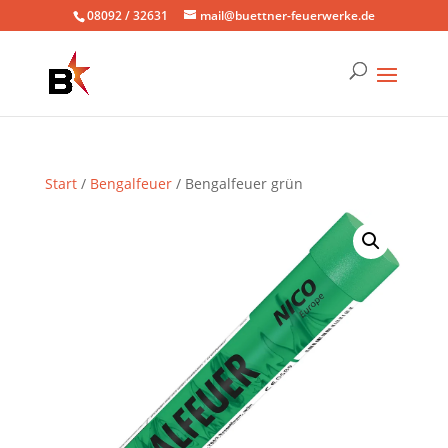
08092 / 32631
mail@buettner-feuerwerke.de
Start
/
Bengalfeuer
/ Bengalfeuer grün