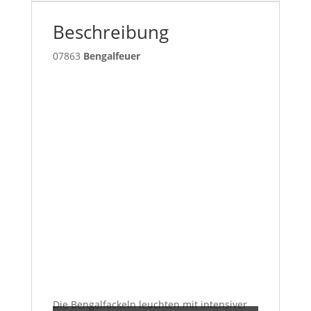
Beschreibung
07863
Bengalfeuer
Inhalt
Die Bengalfackeln leuchten mit intensiver