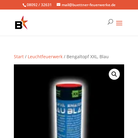
08092 / 32631
mail@buettner-feuerwerke.de
Start
/
Leuchtfeuerwerk
/ Bengaltopf XXL, Blau