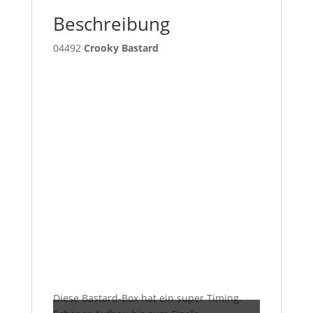
Beschreibung
04492
Crooky Bastard
„YouTube
Diese Bastard-Box hat ein super Timing.
video