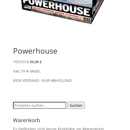
Powerhouse
Ursprünglicher
Aktueller
109,99
€
99,99
€
Preis
Preis
inkl. 19 % MwSt.
war:
ist:
109,99 €
99,99 €.
KEIN VERSAND - NUR ABHOLUNG!
Suchen
Suchen
nach:
Warenkorb
Es befinden sich keine Produkte im Warenkorb.