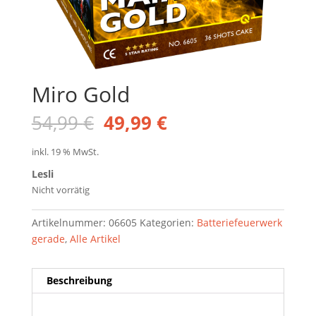
Miro Gold
Ursprünglicher
Aktueller
54,99
€
49,99
€
Preis
Preis
war:
ist:
inkl. 19 % MwSt.
54,99 €
49,99 €.
Lesli
Nicht vorrätig
Artikelnummer:
06605
Kategorien:
Batteriefeuerwerk
gerade
,
Alle Artikel
Beschreibung