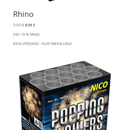
Rhino
Ursprünglicher
Aktueller
9,99
€
8,99
€
Preis
Preis
inkl. 19 % MwSt.
war:
ist:
9,99 €
8,99 €.
KEIN VERSAND - NUR ABHOLUNG!