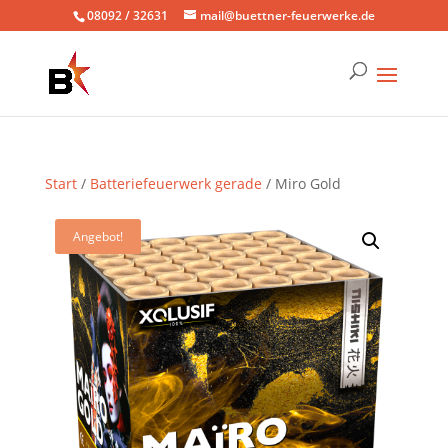
08092 / 32631
mail@buettner-feuerwerke.de
Start
/
Batteriefeuerwerk gerade
/ Miro Gold
Angebot!