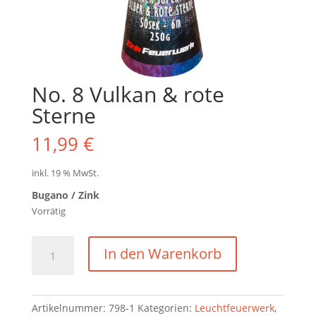
No. 8 Vulkan & rote
Sterne
11,99
€
inkl. 19 % MwSt.
Bugano / Zink
Vorrätig
No.
In den Warenkorb
8
Vulkan
&
Artikelnummer:
798-1
Kategorien:
Leuchtfeuerwerk
,
rote