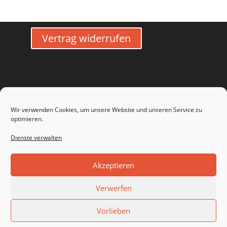
Vertrag widerrufen
Wir verwenden Cookies, um unsere Website und unseren Service zu
optimieren.
Dienste verwalten
Widerrufsbelehrung
Impressum
Datenschutz
Zahlungsarten
Versandarten
Akzeptieren
Haftungsausschluss
Cookie-Richtlinie (EU)
AGB
Verwerfen
Vorlieben