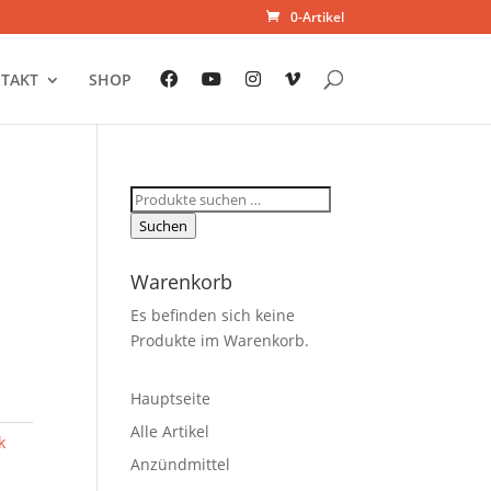
0-Artikel
TAKT
SHOP
Suchen
nach:
Suchen
Warenkorb
Es befinden sich keine
Produkte im Warenkorb.
Hauptseite
Alle Artikel
k
Anzündmittel