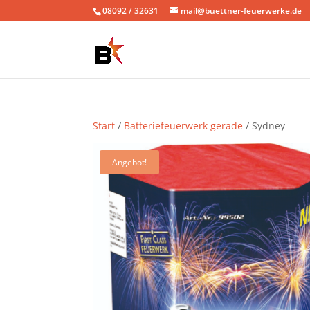
08092 / 32631
mail@buettner-feuerwerke.de
Start
/
Batteriefeuerwerk gerade
/ Sydney
Angebot!