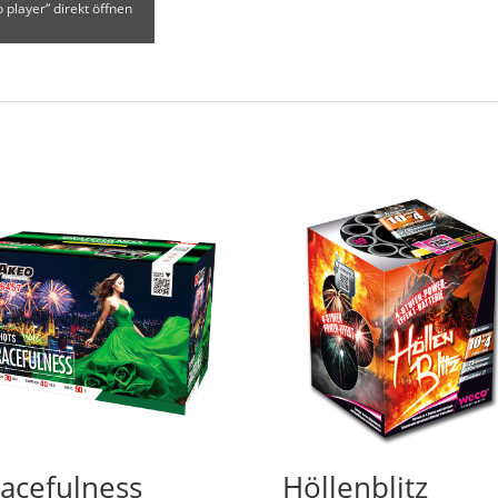
 player“ direkt öffnen
acefulness
Höllenblitz