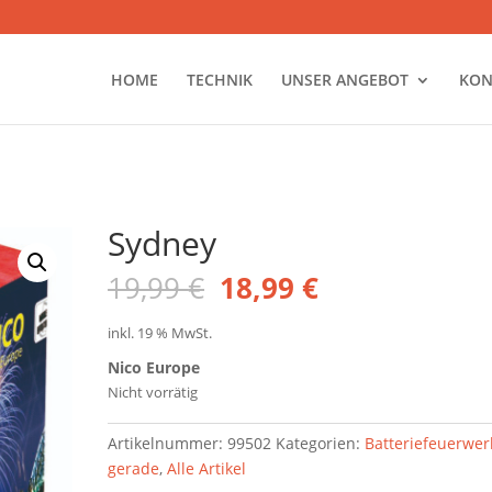
HOME
TECHNIK
UNSER ANGEBOT
KON
Sydney
Ursprünglicher
Aktueller
19,99
€
18,99
€
Preis
Preis
war:
ist:
inkl. 19 % MwSt.
19,99 €
18,99 €.
Nico Europe
Nicht vorrätig
Artikelnummer:
99502
Kategorien:
Batteriefeuerwer
gerade
,
Alle Artikel