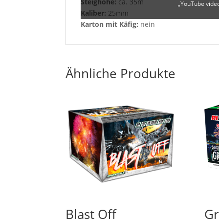
Steighöhe:
ca. 35m
„YouTube video
Kaliber:
25mm
Karton mit Käfig:
nein
Ähnliche Produkte
Blast Off
Gr