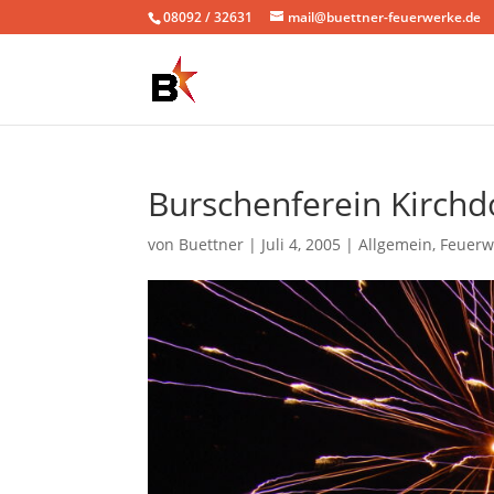
08092 / 32631
mail@buettner-feuerwerke.de
Burschenferein Kirchd
von
Buettner
|
Juli 4, 2005
|
Allgemein
,
Feuerw