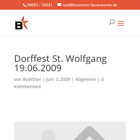
08092 / 32631
mail@buettner-feuerwerke.de
Dorffest St. Wolfgang
19.06.2009
von
Buettner
|
Juni 3, 2009
|
Allgemein
|
0
Kommentare