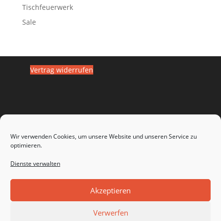
Tischfeuerwerk
Sale
Vertrag widerrufen
Wir verwenden Cookies, um unsere Website und unseren Service zu
optimieren.
Dienste verwalten
Widerrufsbelehrung
Impressum
Datenschutz
Zahlungsarten
Versandarten
Akzeptieren
Haftungsausschluss
Cookie-Richtlinie (EU)
AGB
Verwerfen