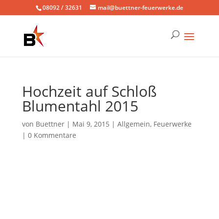
08092 / 32631
mail@buettner-feuerwerke.de
Hochzeit auf Schloß
Blumentahl 2015
von
Buettner
|
Mai 9, 2015
|
Allgemein
,
Feuerwerke
|
0 Kommentare