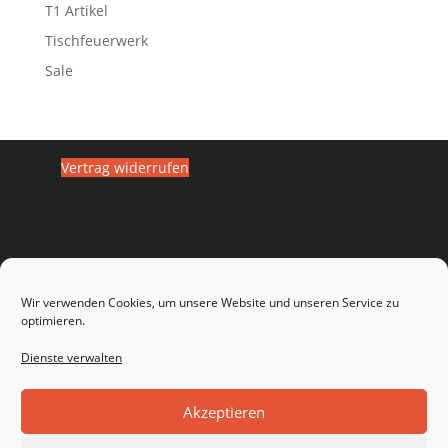
T1 Artikel
Tischfeuerwerk
Sale
Vertrag widerrufen
Wir verwenden Cookies, um unsere Website und unseren Service zu
optimieren.
Dienste verwalten
Widerrufsbelehrung
Impressum
Datenschutz
Zahlungsarten
Versandarten
Akzeptieren
Haftungsausschluss
Cookie-Richtlinie (EU)
AGB