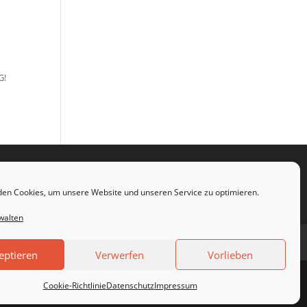
G!
en Cookies, um unsere Website und unseren Service zu optimieren.
walten
Cookie-Richtlinie (EU)
AGB
eptieren
Verwerfen
Vorlieben
Cookie-Richtlinie
Datenschutz
Impressum