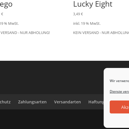
ego
Lucky Eight
9
€
3,49
€
 19 % MwSt.
inkl. 19 % MwSt.
 VERSAND - NUR ABHOLUNG!
KEIN VERSAND - NUR ABHOLUN
Wir verwend
Dienste ver
chutz
Zahlungsarten
Versandarten
Haftungsausschluss
Akz