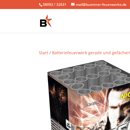
08092 / 32631
mail@buettner-feuerwerke.de
Start
/
Batteriefeuerwerk gerade und gefächer