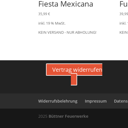
Fiesta Mexicana
Fu
35,99
€
39,9
inkl. 19 % MwSt.
inkl.
KEIN VERSAND - NUR ABHOLUNG!
KEIN
Vertrag widerrufen
Widerrufsbelehrung
Impressum
Datens
2025
Büttner Feuerwerke