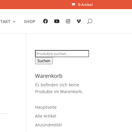
0-Artikel
TAKT
SHOP
Suchen
nach:
Suchen
Warenkorb
Es befinden sich keine
Produkte im Warenkorb.
Hauptseite
Alle Artikel
Anzündmittel