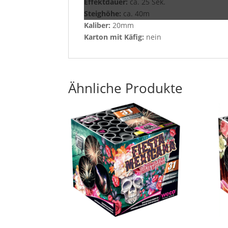
Effektdauer:
ca. 25 Sek.
Steighöhe:
ca. 40m
Kaliber:
20mm
Karton mit Käfig:
nein
Ähnliche Produkte