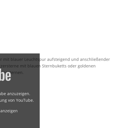
er mit blauer Leuchtspur aufsteigend und anschließender
tzersterne mit blauen Sternbuketts oder goldenen
lingsternen.
Tube anzuzeigen.
rung von YouTube
.
 anzeigen