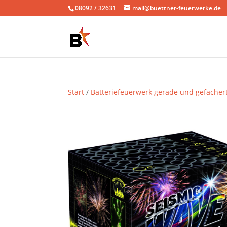
08092 / 32631
mail@buettner-feuerwerke.de
Start
/
Batteriefeuerwerk gerade und gefächer