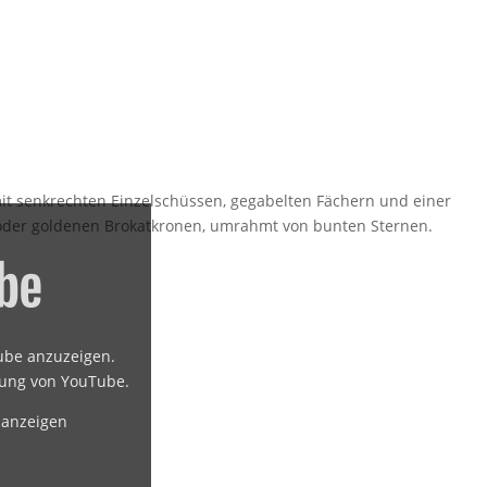
it senkrechten Einzelschüssen, gegabelten Fächern und einer
 oder goldenen Brokatkronen, umrahmt von bunten Sternen.
Tube anzuzeigen.
rung von YouTube
.
 anzeigen