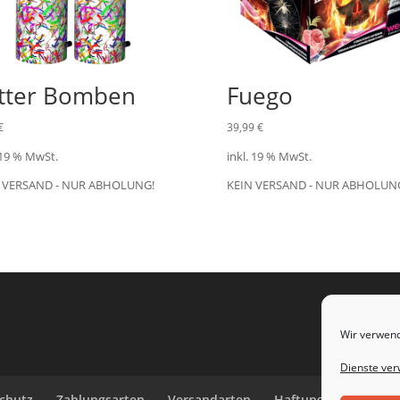
itter Bomben
Fuego
€
39,99
€
 19 % MwSt.
inkl. 19 % MwSt.
 VERSAND - NUR ABHOLUNG!
KEIN VERSAND - NUR ABHOLUN
Wir verwend
Dienste ver
chutz
Zahlungsarten
Versandarten
Haftungsausschluss