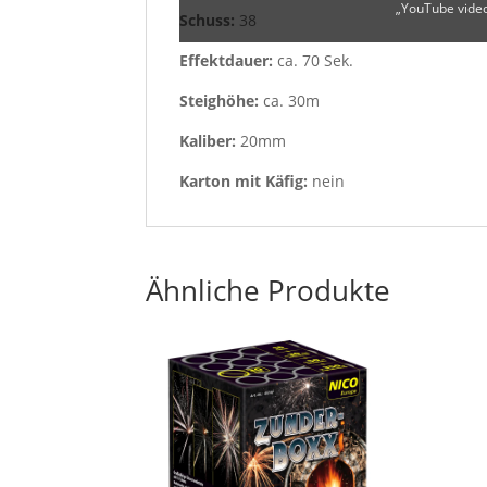
„YouTube video
Schuss:
38
Effektdauer:
ca. 70 Sek.
Steighöhe:
ca. 30m
Kaliber:
20mm
Karton mit Käfig:
nein
Ähnliche Produkte