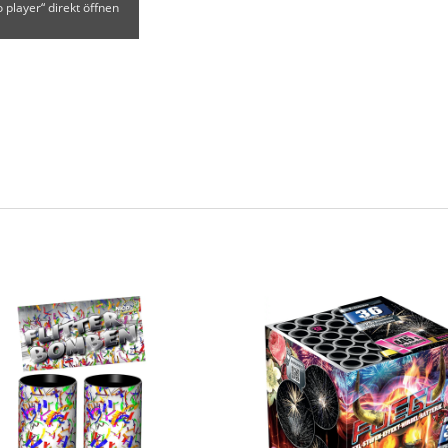
 player“ direkt öffnen