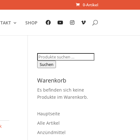
0-Artikel
TAKT
SHOP
Suchen
nach:
Suchen
Warenkorb
Es befinden sich keine
Produkte im Warenkorb.
Hauptseite
Alle Artikel
k
Anzündmittel