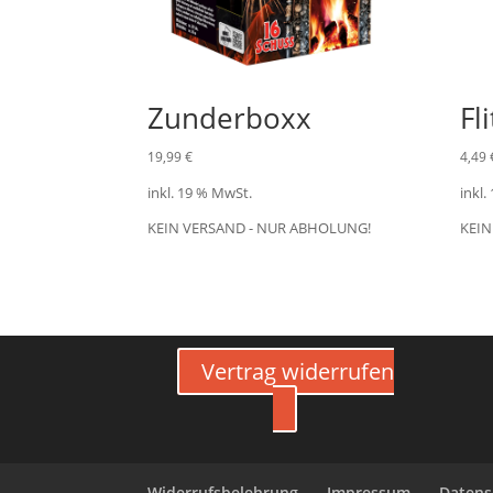
Zunderboxx
Fl
19,99
€
4,49
inkl. 19 % MwSt.
inkl.
KEIN VERSAND - NUR ABHOLUNG!
KEIN
Vertrag widerrufen
Widerrufsbelehrung
Impressum
Datens